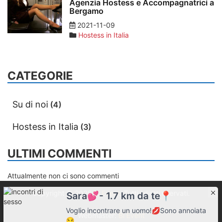
Agenzia Hostess e Accompagnatrici a
Bergamo
2021-11-09
Hostess in Italia
CATEGORIE
Su di noi
(4)
Hostess in Italia
(3)
ULTIMI COMMENTI
Attualmente non ci sono commenti
Copyright © 2026
Bi Event
. Tutti i diritti riservati.
Sara💕- 1.7 km da te📍
Voglio incontrare un uomo!💋Sono annoiata
Webmaster:
Bi Event
😏