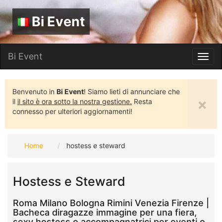
Bi Event
Bi Event
Toggl
navig
Benvenuto in
Bi Event
! Siamo lieti di annunciare che
×
il
il sito è ora sotto la nostra gestione.
Resta
connesso per ulteriori aggiornamenti!
Home
hostess e steward
Hostess e Steward
Roma Milano Bologna Rimini Venezia Firenze |
Bacheca diragazze immagine per una fiera,
sexy hostess o accompagnatrici per eventi o